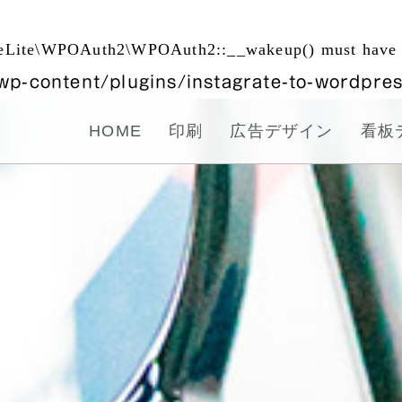
teLite\WPOAuth2\WPOAuth2::__wakeup() must have pu
/wp-content/plugins/instagrate-to-wordpr
HOME
印刷
広告デザイン
看板