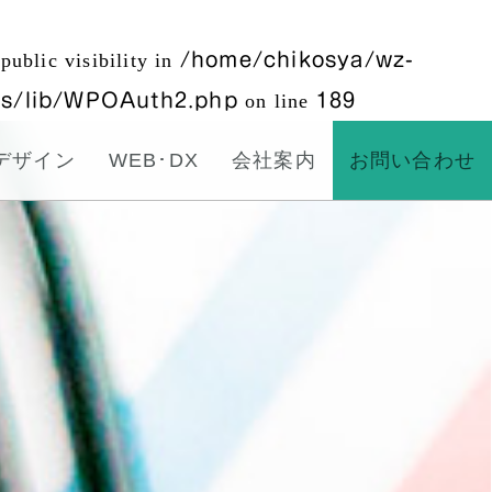
blic visibility in
/home/chikosya/wz-
ess/lib/WPOAuth2.php
on line
189
デザイン
WEB･DX
会社案内
お問い合わせ